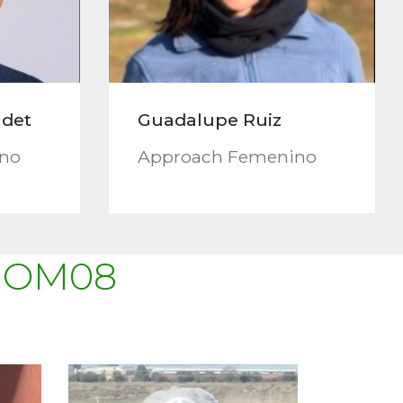
adet
Guadalupe Ruiz
ino
Approach Femenino
 OM08